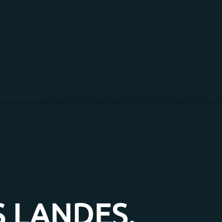
Dreamlandes école de surf à Vieux boucau les bains
S LANDES.