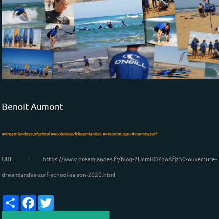
Benoit Aumont
#dreamlandessurfschool
#ecoledesurfdreamlandes
#vieuxboucau
#coursdesurf.
URL : https://www.dreamlandes.fr/blog-2UcmHO7goAfjz50-ouverture-
dreamlandes-surf-school-saison-2020.html
Partager
Facebook
Twitter