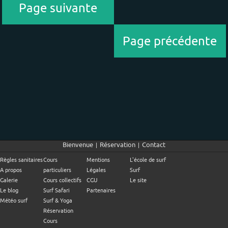
Page suivante
Page précédente
Bienvenue
Réservation
Contact
|
|
Règles sanitaires
Cours
Mentions
L'école de surf
A propos
particuliers
Légales
Surf
Galerie
Cours collectifs
CGU
Le site
Le blog
Surf Safari
Partenaires
Météo surf
Surf & Yoga
Réservation
Cours