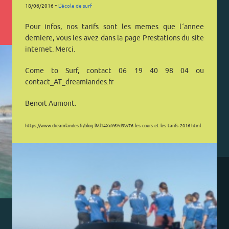
-
18/06/2016
L'école de surf
Pour infos, nos tarifs sont les memes que l´annee
derniere, vous les avez dans la page Prestations du site
internet. Merci.
Come to Surf, contact 06 19 40 98 04 ou
contact_AT_dreamlandes.fr
Benoit Aumont.
https://www.dreamlandes.fr/blog-lMl14XoY6Yd9W76-les-cours-et-les-tarifs-2016.html