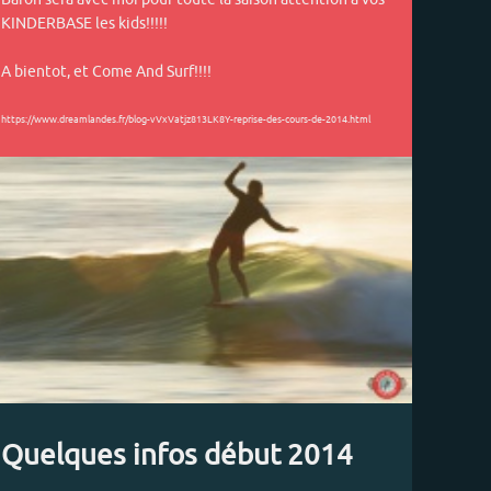
KINDERBASE les kids!!!!!
A bientot, et Come And Surf!!!!
https://www.dreamlandes.fr/blog-vVxVatjz813LK8Y-reprise-des-cours-de-2014.html
Quelques infos début 2014