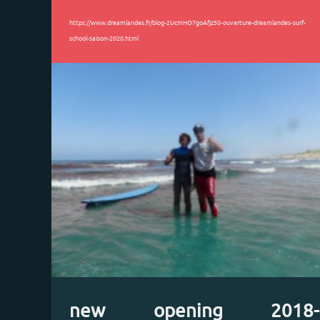
https://www.dreamlandes.fr/blog-2UcmHO7goAfjz50-ouverture-dreamlandes-surf-
school-saison-2020.html
new opening 2018-