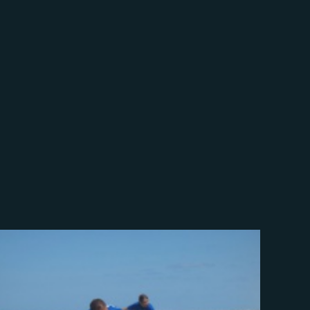
Pour se perfectionner
-
13/06/2016
L'école de surf
nbsp; Venez surfer et vous perfectionner ou découvrir
le surf avec Dreamlandes surf school, petite école de
surf avec le smile et la bonne humeur, nous vous
transmettrons notre passion pour le surf avec un
enseignement individualisé et adapté à votre niveau.
Come to Surf!!!! Contact
(...)
https://www.dreamlandes.fr/blog-G8x82526382m4H6-pour-se-perfectionner.html