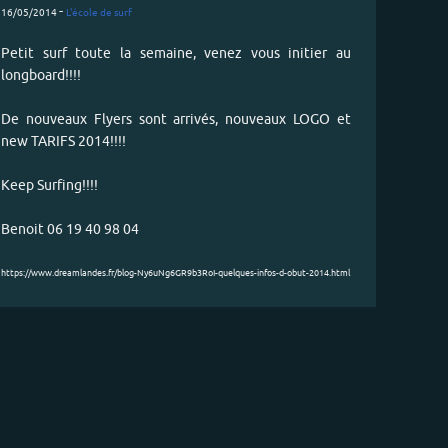
-
16/05/2014
L'école de surf
Petit surf toute la semaine, venez vous initier au
longboard!!!!
De nouveaux Flyers sont arrivés, nouveaux LOGO et
new TARIFS 2014!!!!
Keep Surfing!!!!
Benoit 06 19 40 98 04
https://www.dreamlandes.fr/blog-Ny6uNg6GR9b3RoI-quelques-infos-d-obut-2014.html