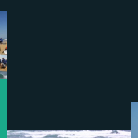
L'ecole de surf se fera un plaisir de vous acceuillir
durant la saison 2018.
Quelques nouvelles Boards et combinaison seront
disponibles, venez partager notre passion et devenez
Surf Addict!!!!
Welcom Back to Dreamlandes Surf School!!!!!
A Bientôt,
Benoit
https://www.dreamlandes.fr/blog-sDWUrKVj13TexZ6-new-opening-2018-ouverture-
2018-come-to-surf.html